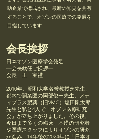
助企業で構成され、最新の知見を共有
することで、オゾンの医療での発展を
目指しています
会長挨拶
日本オゾン医療学会発足
―会長就任ご挨拶―
会長 王 宝禮
2010年、昭和大学名誉教授芝先生、
都内で開業医の岡部俊一先生、メデ
ィプラス製薬（旧VMC）塩田剛太郎
先生と私と4人で「オゾン医療研究
会」が立ち上がりました。その後、
今日まで多くの臨床、基礎の研究者
や医療スタッフによりオゾンの研究
が進み、14年後の2024年に「日本オ