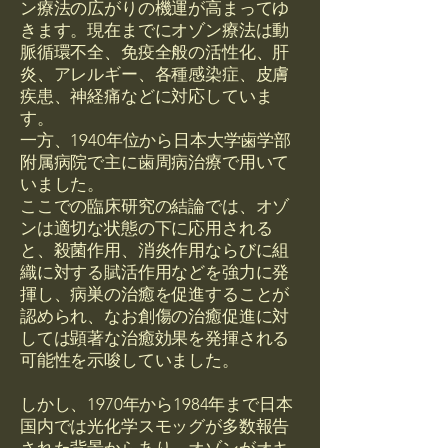
ン療法の広がりの機運が高まってゆ
きます。現在までにオゾン療法は動
脈循環不全、免疫全般の活性化、肝
炎、アレルギー、各種感染症、皮膚
疾患、神経痛などに対応していま
す。
一方、1940年位から日本大学歯学部
附属病院で主に歯周病治療で用いて
いました。
ここでの臨床研究の結論では、オゾ
ンは適切な状態の下に応用される
と、殺菌作用、消炎作用ならびに組
織に対する賦活作用などを強力に発
揮し、病巣の治癒を促進することが
認められ、なお創傷の治癒促進に対
しては顕著な治癒効果を発揮される
可能性を示唆していました。
しかし、1970年から1984年まで日本
国内では光化学スモッグが多数報告