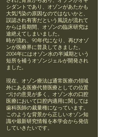
された背景からあり、オゾンがオキ
シダントであり、オゾンがあたかも
大気汚染の原因なのではないかと、
誤認され有害だという風説が流れて
からは長期間、オゾンの臨床研究は
途絶えてしまいました。
時が流れ、90年代になり、再びオゾ
ンが医療界に普及してきました。
2004年にはオゾン水の半減期という
短所を補うオゾンジェルが開発され
ました。
現在、オゾン療法は通常医療の領域
外にある医療代替医療としての位置
づけの意見が多く、オゾン水の口腔
医療において口腔内適用に関しては
歯科医師の裁量権になっています。
このような背景から正しいオゾン知
識や最新研究情報を本学会から発信
していきたいです。