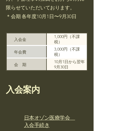
限らせていただいております。
＊会期 各年度10月1日〜9月30日
1,000円（不課
入会金
税）
3,000円（不課
年会費
税）
10月1日から翌年
会 期
9月30日
入会案内
日本オゾン医療学会
入会手続き