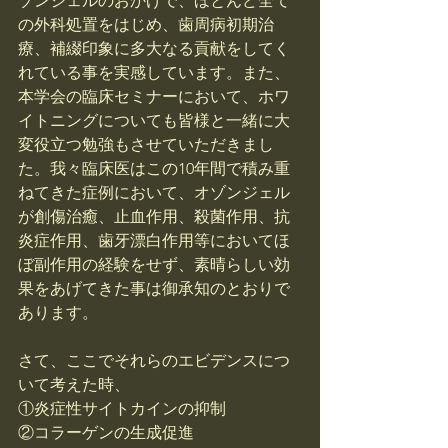
ゾンジェルのおかげで、ほとんど全て
の外科処置をはじめ、歯周病初期治
療、補綴印象に多大なる貢献をしてく
れている事を実感しています。また、
本学会の臨床セミナーにおいて、ホワ
イトニングについても皆様と一緒に大
変役立つ勉強もさせていただきまし
た。我々臨床医はこの10年間で積み重
ねてきた症例において、オゾンジェル
が創傷治癒、止血作用、殺菌作用、抗
炎症作用、歯牙漂白作用等においてほ
ぼ副作用の経験をせず、素晴らしい効
果をあげてきた事は御承知のとおりで
あります。
さて、ここでそれらのエビデンスにつ
いて考えた時、
①炎症性サイトカインの抑制
②コラーゲンの生成促進