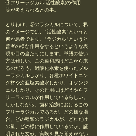
③フリーラジカル(活性酸素)の作用
等が考えられるとの事。
とりわけ、③のラジカルについて、私
のイメージでは、"活性酸素"というと
何か悪者であり、"ラジカル"というと
善者の様な作用をするというような表
現を目の当たりにします。単語の使い
方は難しい。この違和感はどこから来
るのだろう。過酸化水素を使ったブル
ーラジカルしかり、各種ホワイトニン
グ材や次亜塩素酸水しかり、オゾンジ
ェルしかり、その作用にはどうやらフ
リーラジカルが作用しているらしい。
しかしながら、歯科治療におけるこの
フリーラジカルであるが、どの様な場
合、どの種類のラジカルが、どれだけ
の量、どの様に作用しているのか、証
明された文献、実験を見た覚えがない