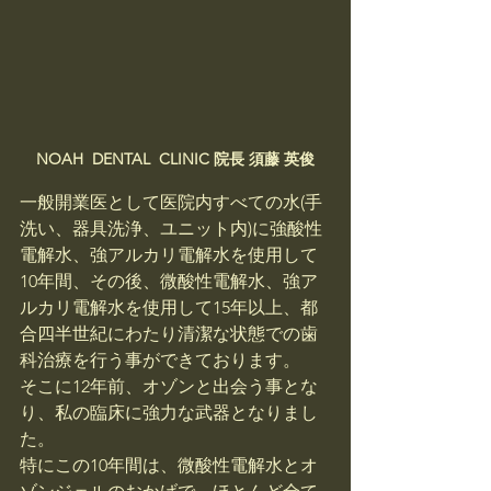
NOAH  DENTAL  CLINIC 院長 須藤 英俊
一般開業医として医院内すべての水(手
洗い、器具洗浄、ユニット内)に強酸性
電解水、強アルカリ電解水を使用して
10年間、その後、微酸性電解水、強ア
ルカリ電解水を使用して15年以上、都
合四半世紀にわたり清潔な状態での歯
科治療を行う事ができております。
そこに12年前、オゾンと出会う事とな
り、私の臨床に強力な武器となりまし
た。
特にこの10年間は、微酸性電解水とオ