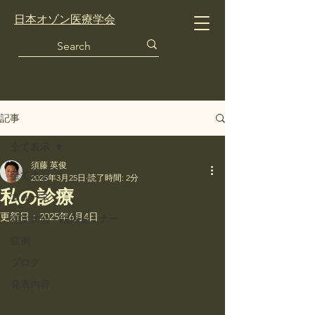
日本オゾン医療学会
記事
全て表示
須藤 英俊
全て表示
2025年3月25日
読了時間: 2分
私の診療
ニュース
更新日：
2025年6月4日
年次大会・臨床セミナー
症例
ブログ
発表内容