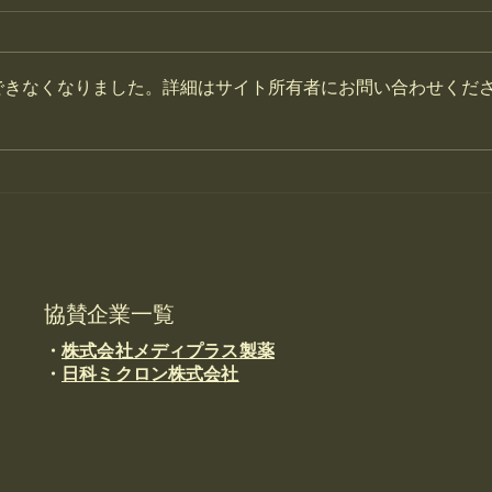
できなくなりました。詳細はサイト所有者にお問い合わせくだ
【日本オゾン医療学会 2025
【演
年度 年次大会 開催のお知ら
（日
せ】
しま
協賛企業一覧
・
株式会社メディプラス製薬
・
日科ミクロン株式会社