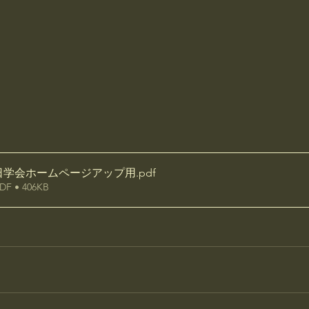
0日学会ホームページアップ用
.pdf
 • 406KB