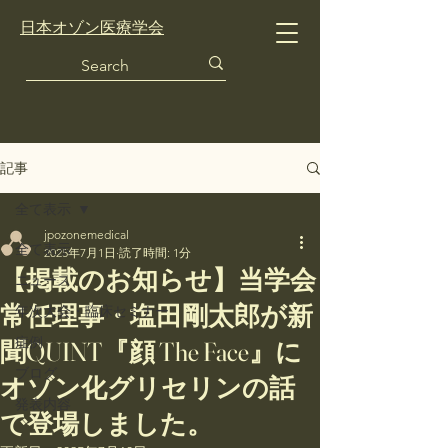
日本オゾン医療学会
記事
全て表示
jpozonemedical
全て表示
2025年7月1日
読了時間: 1分
【掲載のお知らせ】当学会
ニュース
常任理事・塩田剛太郎が新
年次大会・臨床セミナー
症例
聞QUINT『顔 The Face』に
ブログ
オゾン化グリセリンの話
発表内容
で登場しました。