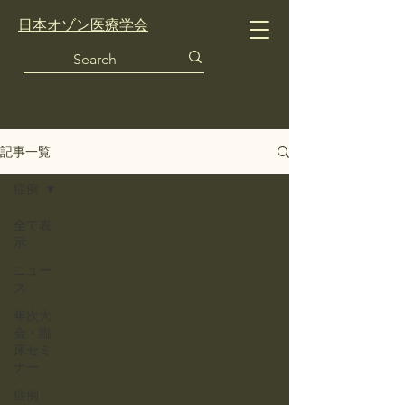
日本オゾン医療学会
記事一覧
症例
全て表
示
ニュー
ス
年次大
会・臨
床セミ
ナー
症例